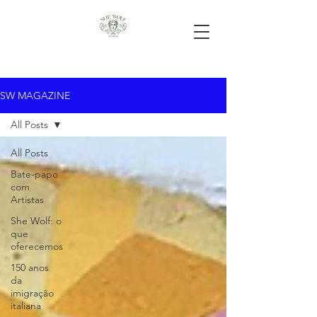
SW MAGAZINE
All Posts
All Posts
Bate-papo
com
Artistas
She Wolf: o
que
oferecemos
150 anos
da
imigração
italiana