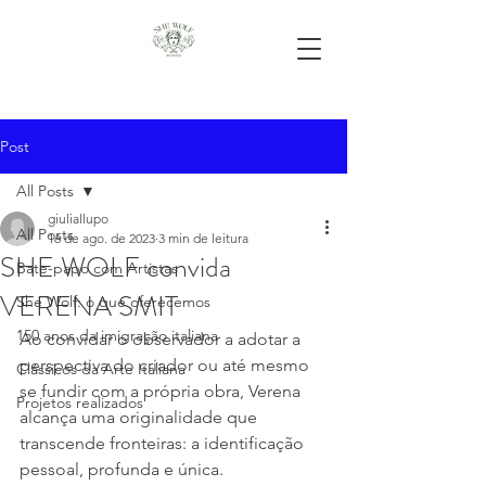
Post
All Posts
giuliallupo
All Posts
16 de ago. de 2023
3 min de leitura
SHE WOLF convida
Bate-papo com Artistas
VERENA SMIT
She Wolf: o que oferecemos
150 anos da imigração italiana
Ao convidar o observador a adotar a 
perspectiva do criador ou até mesmo 
Clássicos da Arte Italiana
se fundir com a própria obra, Verena 
Projetos realizados
alcança uma originalidade que 
transcende fronteiras: a identificação 
pessoal, profunda e única. 