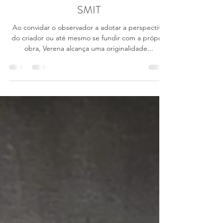
giuliallupo
16 de ago. de 2023
3 min de leitura
SHE WOLF convida VERENA
SMIT
Ao convidar o observador a adotar a perspectiva
do criador ou até mesmo se fundir com a própria
obra, Verena alcança uma originalidade...