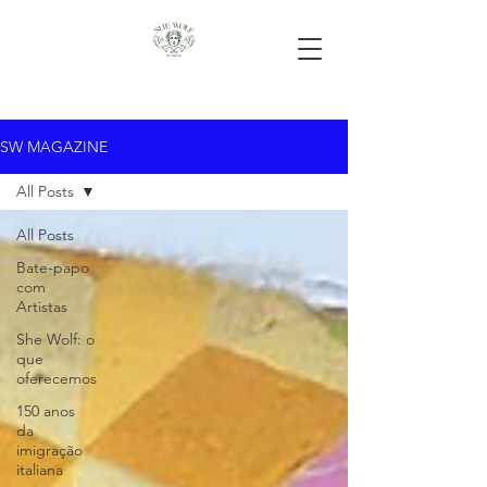
SW MAGAZINE
All Posts
All Posts
Bate-papo
com
Artistas
She Wolf: o
que
oferecemos
150 anos
da
imigração
italiana