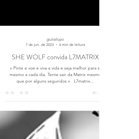
giuliallupo
7 de jun. de 2023
6 min de leitura
SHE WOLF convida L7MATRIX
« Pinte e voe e viva a vida e seja melhor para si
mesmo a cada dia. Tente sair da Matrix mesmo
que por alguns segundos » . L7matrix...