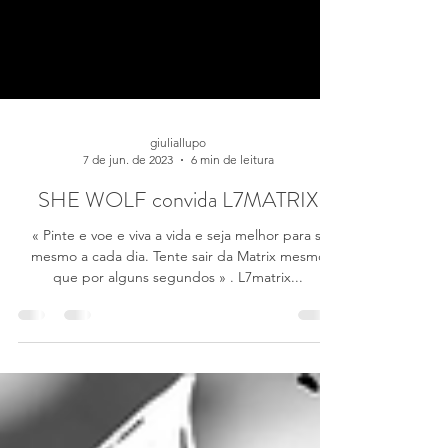
giuliallupo
7 de jun. de 2023
6 min de leitura
SHE WOLF convida L7MATRIX
« Pinte e voe e viva a vida e seja melhor para si
mesmo a cada dia. Tente sair da Matrix mesmo
que por alguns segundos » . L7matrix...