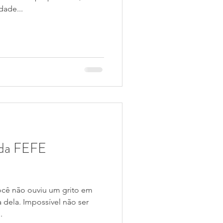
dade...
da FEFE
você não ouviu um grito em
a dela. Impossível não ser
.