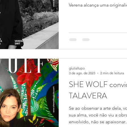
Verena alcança uma originali
giuliallupo
3 de ago. de 2023
2 min de leitura
SHE WOLF convi
TALAVERA
Se ao observar a arte dela, 
sua alma, você não viu a obr
envolvido, não se apaixonar..