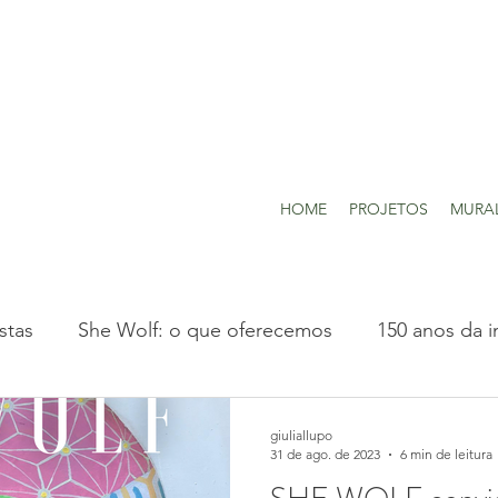
HOME
PROJETOS
MURA
stas
She Wolf: o que oferecemos
150 anos da i
Projetos realizados
giuliallupo
31 de ago. de 2023
6 min de leitura