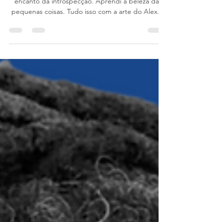
Aprendi a amar o monocromático. Aprendi o
encanto da introspecção. Aprendi a beleza das
pequenas coisas. Tudo isso com a arte do Alex....