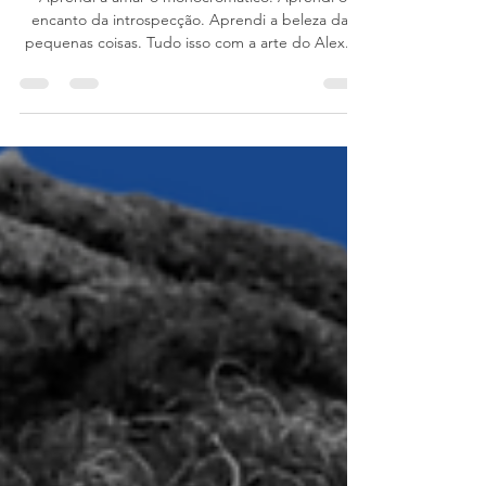
SHE WOLF convida ALEX SENNA
Aprendi a amar o monocromático. Aprendi o
encanto da introspecção. Aprendi a beleza das
pequenas coisas. Tudo isso com a arte do Alex....