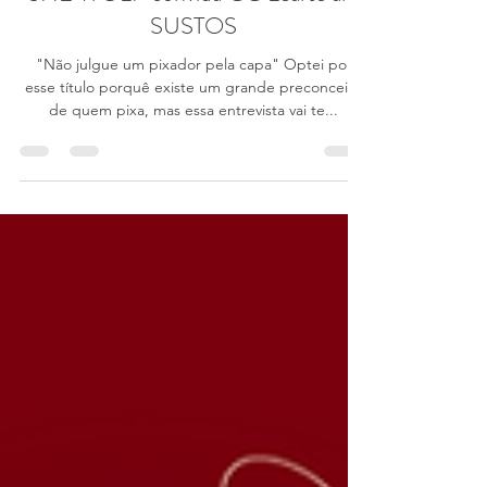
SHE WOLF convida GG Learte aka
SUSTOS
"Não julgue um pixador pela capa" Optei por
esse título porquê existe um grande preconceito
de quem pixa, mas essa entrevista vai te...