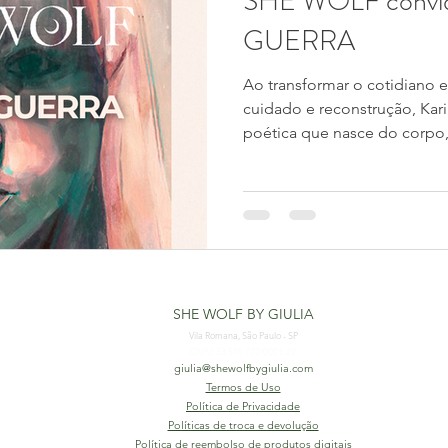
SHE WOLF convi
GUERRA
Ao transformar o cotidiano em
cuidado e reconstrução, Kar
poética que nasce do corpo,
insistência em continuar. Sua
recomeço. Um exercício contí
nossa 1° entrevista de 202
artista que fala de liberdad
presença a partir do lugar m
vivência. Mas quem é Karine
SHE WOLF BY GIULIA
Vila Romana, São Paulo - SP
CNPJ: 33.510.772/0001-22
giulia@shewolfbygiulia.com
Termos de Uso
Política de Privacidade
Políticas de troca e devolução
Política de reembolso de produtos digitais