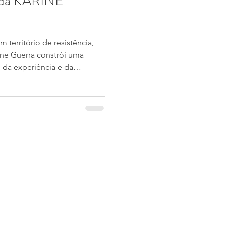
da KARINE
 território de resistência,
ine Guerra constrói uma
 da experiência e da
 arte é gesto, é pausa, é
nuo de se refazer. Esta é a
6 e começamos o ano com uma
e, maternidade, tempo e
ais honesto: a própria
? Vamos descobrir juntas nest