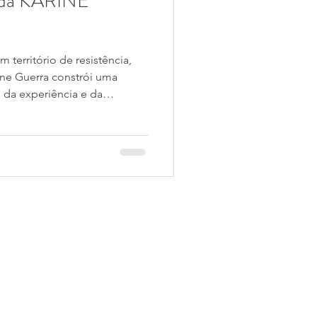
da KARINE
 território de resistência,
ine Guerra constrói uma
 da experiência e da
 arte é gesto, é pausa, é
nuo de se refazer. Esta é a
6 e começamos o ano com uma
e, maternidade, tempo e
ais honesto: a própria
? Vamos descobrir juntas nest