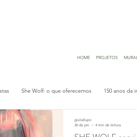
HOME
PROJETOS
MURA
stas
She Wolf: o que oferecemos
150 anos da i
Projetos realizados
giuliallupo
30 de jan.
4 min de leitura