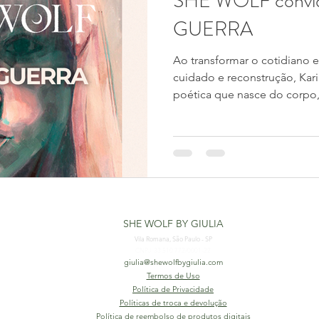
SHE WOLF convi
GUERRA
Ao transformar o cotidiano em
cuidado e reconstrução, Kar
poética que nasce do corpo,
insistência em continuar. Sua
recomeço. Um exercício contí
nossa 1° entrevista de 202
artista que fala de liberdad
presença a partir do lugar m
vivência. Mas quem é Karine
SHE WOLF BY GIULIA
Vila Romana, São Paulo - SP
CNPJ: 33.510.772/0001-22
giulia@shewolfbygiulia.com
Termos de Uso
Política de Privacidade
Políticas de troca e devolução
Política de reembolso de produtos digitais