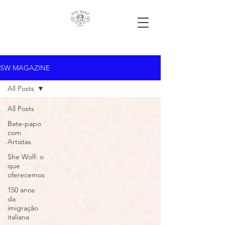
SW MAGAZINE
All Posts
All Posts
Bate-papo
com
Artistas
She Wolf: o
que
oferecemos
150 anos
da
imigração
italiana