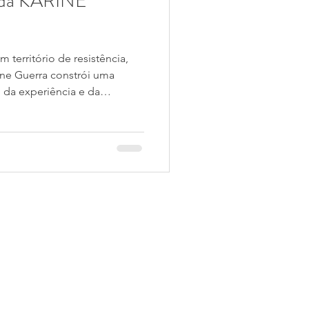
da KARINE
 território de resistência,
ine Guerra constrói uma
 da experiência e da
 arte é gesto, é pausa, é
nuo de se refazer. Esta é a
6 e começamos o ano com uma
e, maternidade, tempo e
ais honesto: a própria
? Vamos descobrir juntas nest