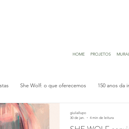
HOME
PROJETOS
MURA
stas
She Wolf: o que oferecemos
150 anos da i
Projetos realizados
giuliallupo
30 de jan.
4 min de leitura