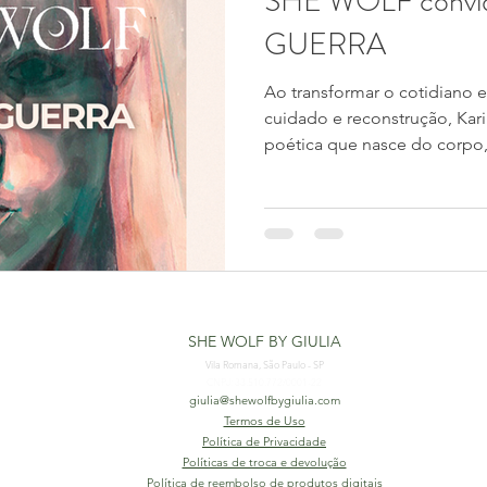
SHE WOLF convi
GUERRA
Ao transformar o cotidiano em
cuidado e reconstrução, Kar
poética que nasce do corpo,
insistência em continuar. Sua
recomeço. Um exercício contí
nossa 1° entrevista de 202
artista que fala de liberdad
presença a partir do lugar m
vivência. Mas quem é Karine
SHE WOLF BY GIULIA
Vila Romana, São Paulo - SP
CNPJ: 33.510.772/0001-22
giulia@shewolfbygiulia.com
Termos de Uso
Política de Privacidade
Políticas de troca e devolução
Política de reembolso de produtos digitais