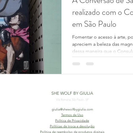
A Conversão de Sã
realizado com o Co
em São Paulo
Fomentar o acesso à arte, p
apreciem a beleza das magníf
dessa maneira que o Consula
SHE WOLF BY GIULIA
Vila Romana, São Paulo - SP
CNPJ: 33.510.772/0001-22
giulia@shewolfbygiulia.com
Termos de Uso
Política de Privacidade
Políticas de troca e devolução
Política de reembolso de produtos digitais