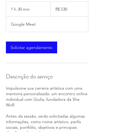
530
Reais
1 h 30 min
1
R$ 530
brasileiros
3
0
Google Meet
m
i
n
Solicitar agendamento
Descrição do serviço
Impulsione sua carreira artística com uma
mentoria personalizada: um encontro online
individual com Giulia, fundadora da She
Wolf.
Antes da sessão, serão solicitadas algumas
informações, como nome artístico, perfis
sociais, portfólio, objetivos e principais