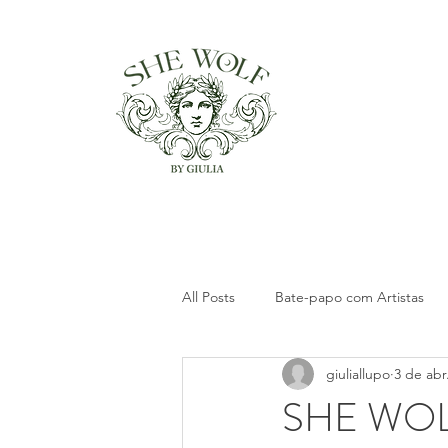
All Posts
Bate-papo com Artistas
giuliallupo
3 de abr
Projetos realizados
SHE WOL