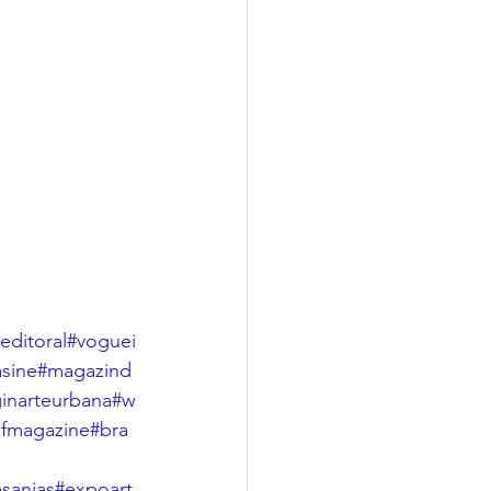
editoral
#voguei
sine
#magazind
ginarteurbana
#w
fmagazine
#bra
sanias
#expoart