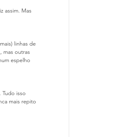
iz assim. Mas 
ais) linhas de 
, mas outras 
 num espelho 
 Tudo isso 
ca mais repito 