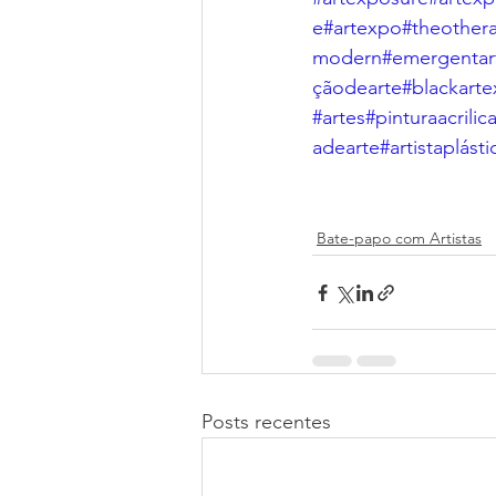
e
#artexpo
#theotherar
modern
#emergentart
çãodearte
#blackart
#artes
#pinturaacrilic
adearte
#artistaplásti
Bate-papo com Artistas
Posts recentes