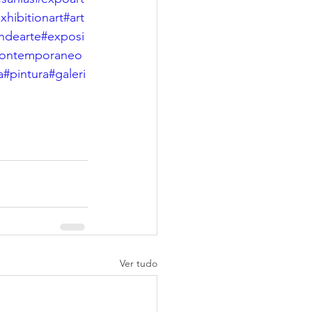
xhibitionart
#art
ndearte
#exposi
contemporaneo
a
#pintura
#galeri
Ver tudo