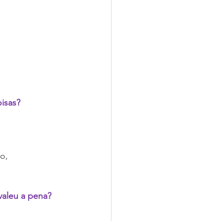
isas? 
o, 
valeu a pena?