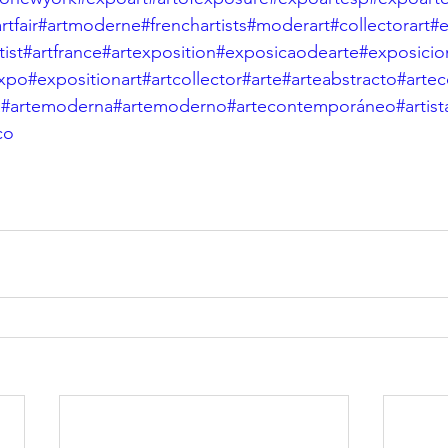
tfair
#artmoderne
#frenchartists
#moderart
#collectorart
#e
ist
#artfrance
#artexposition
#exposicaodearte
#exposicio
expo
#expositionart
#artcollector
#arte
#arteabstracto
#arte
a
#artemoderna
#artemoderno
#artecontemporáneo
#artist
co