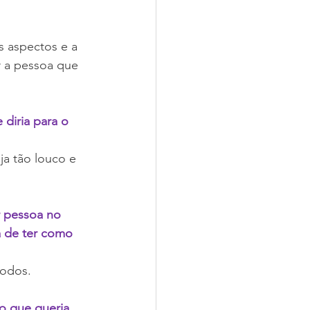
s aspectos e a 
r a pessoa que 
diria para o 
a tão louco e 
 pessoa no 
 de ter como 
todos.
 que queria 