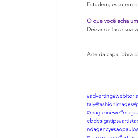
Estudem, escutem e
O que você acha um a
Deixar de lado sua v
Arte da capa: obra d
#adverting
#webitoria
taly
#fashionimages
#
#magazinewe
#magaz
ebdesigntips
#artista
ndagency
#saopaulo
#artexposure
#artex