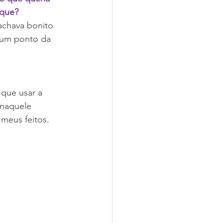
rque?
chava bonito 
u um ponto da 
que usar a 
 naquele 
meus feitos.