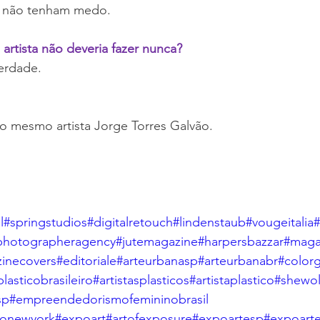
 não tenham medo.
rtista não deveria fazer nunca?
erdade.
o mesmo artista Jorge Torres Galvão.
l
#springstudios
#digitalretouch
#lindenstaub
#vougeitalia
#
photographeragency
#jutemagazine
#harpersbazzar
#maga
inecovers
#editoriale
#arteurbanasp
#arteurbanabr
#color
plasticobrasileiro
#artistasplasticos
#artistaplastico
#shewol
sp
#empreendedorismofemininobrasil
ponewyork
#expoart
#artofexposure
#expoartesp
#expoarte