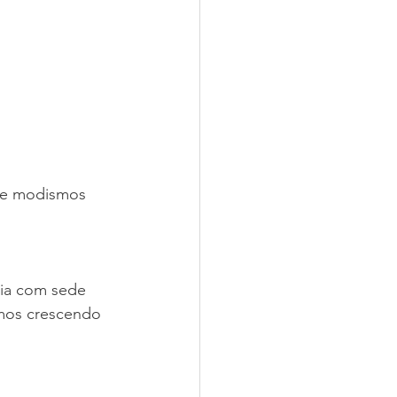
s e modismos 
ria com sede 
mos crescendo 